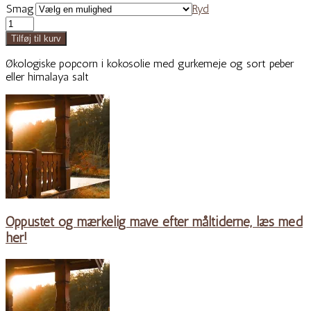
Smag
Ryd
Planet
Organic
Tilføj til kurv
-
POPCORN
Økologiske popcorn i kokosolie med gurkemeje og sort peber
-
eller himalaya salt
flere
varianter
antal
Oppustet og mærkelig mave efter måltiderne, læs med
her!