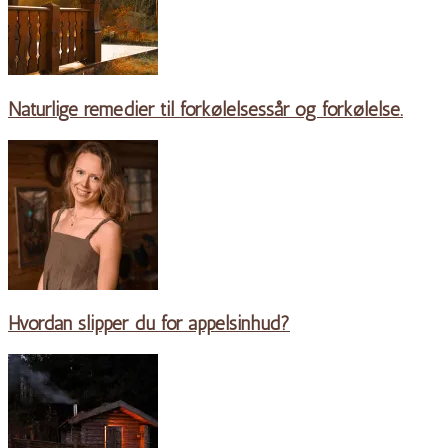
Naturlige remedier til forkølelsessår og forkølelse.
Hvordan slipper du for appelsinhud?