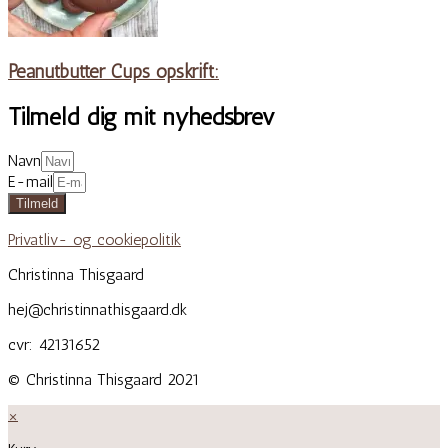
Peanutbutter Cups opskrift:
Tilmeld dig mit nyhedsbrev
Navn
E-mail
Tilmeld
Privatliv- og cookiepolitik
Christinna Thisgaard
hej@christinnathisgaard.dk
cvr: 42131652
© Christinna Thisgaard 2021
×