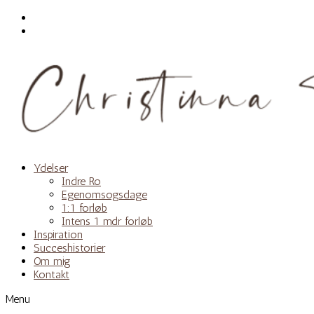
Skip
to
content
Ydelser
Indre Ro
Egenomsogsdage
1:1 forløb
Intens 1 mdr forløb
Inspiration
Succeshistorier
Om mig
Kontakt
Menu