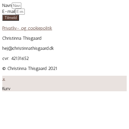
Navn
E-mail
Tilmeld
Privatliv- og cookiepolitik
Christinna Thisgaard
hej@christinnathisgaard.dk
cvr: 42131652
© Christinna Thisgaard 2021
×
Kurv