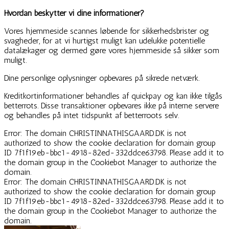
Hvordan beskytter vi dine informationer?
Vores hjemmeside scannes løbende for sikkerhedsbrister og
svagheder, for at vi hurtigst muligt kan udelukke potentielle
datalækager og dermed gøre vores hjemmeside så sikker som
muligt.
Dine personlige oplysninger opbevares på sikrede netværk.
Kreditkortinformationer behandles af quickpay og kan ikke tilgås
betterrots. Disse transaktioner opbevares ikke på interne servere
og behandles på intet tidspunkt af betterroots selv.
Error: The domain CHRISTINNATHISGAARD.DK is not
authorized to show the cookie declaration for domain group
ID 7f1f19eb-bbc1-4918-82ed-332ddce63798. Please add it to
the domain group in the Cookiebot Manager to authorize the
domain.
Error: The domain CHRISTINNATHISGAARD.DK is not
authorized to show the cookie declaration for domain group
ID 7f1f19eb-bbc1-4918-82ed-332ddce63798. Please add it to
the domain group in the Cookiebot Manager to authorize the
domain.