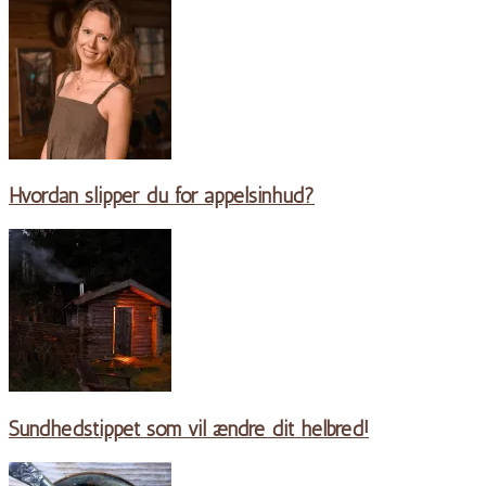
Hvordan slipper du for appelsinhud?
Sundhedstippet som vil ændre dit helbred!